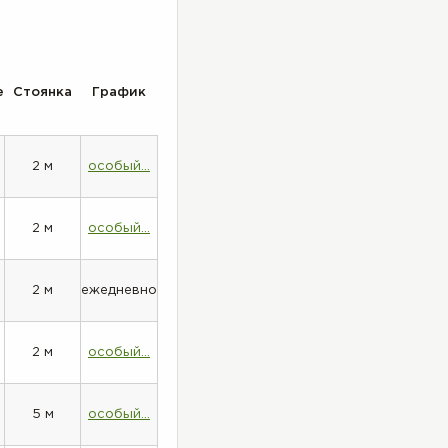
е
Стоянка
График
2 м
особый...
2 м
особый...
2 м
ежедневно
2 м
особый...
5 м
особый...