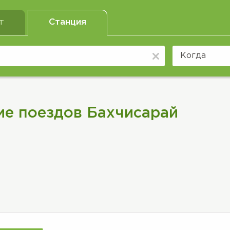
т
Станция
ие поездов Бахчисарай