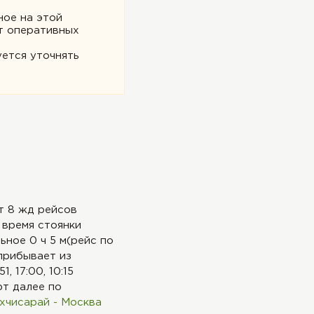
ное на этой
т оперативных
ется уточнять
т 8 жд рейсов
 время стоянки
ьное 0 ч 5 м(рейс по
прибывает из
51, 17:00, 10:15
ют далее по
хчисарай - Москва