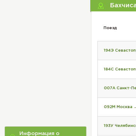
Бахчис
Поезд
194Э Севастоп
184С Севасто
007А Санкт-П
092М Москва 
193У Челябинс
Информация о