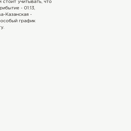
и стоит учитывать, что
ибытие - 01:13,
ва-Казанская -
ют особый график
у.