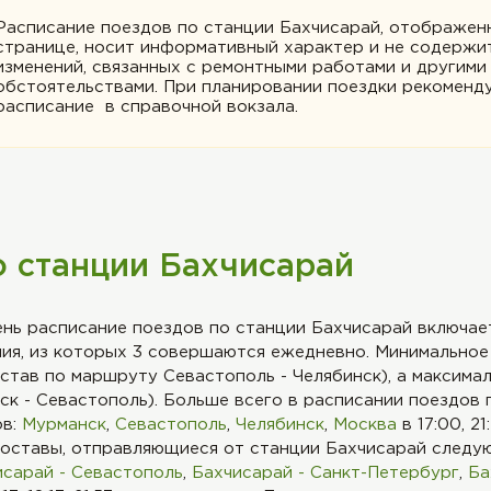
Расписание поездов по станции Бахчисарай, отображен
странице, носит информативный характер и не содержи
изменений, связанных с ремонтными работами и другими
обстоятельствами. При планировании поездки рекоменду
расписание в справочной вокзала.
о станции Бахчисарай
ень расписание поездов по станции Бахчисарай включае
ия, из которых 3 совершаются ежедневно. Минимальное
остав по маршруту Севастополь - Челябинск), а максимал
к - Севастополь). Больше всего в расписании поездов 
ов:
Мурманск
,
Севастополь
,
Челябинск
,
Москва
в 17:00, 21:
Составы, отправляющиеся от станции Бахчисарай следу
исарай - Севастополь
,
Бахчисарай - Санкт-Петербург
,
Ба