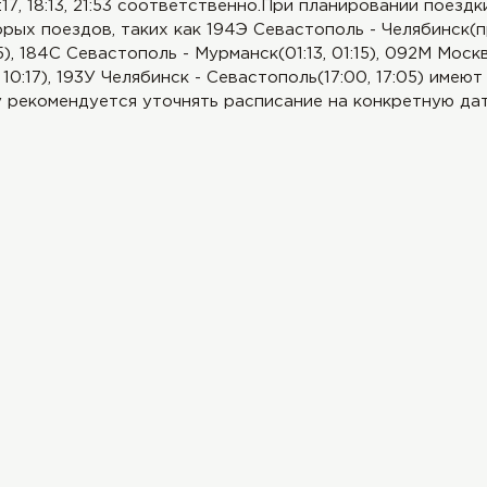
17, 18:13, 21:53 соответственно.При планировании поездк
рых поездов, таких как 194Э Севастополь - Челябинск(пр
5), 184С Севастополь - Мурманск(01:13, 01:15), 092М Моск
 10:17), 193У Челябинск - Севастополь(17:00, 17:05) име
 рекомендуется уточнять расписание на конкретную дат