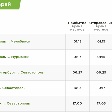
арай
Прибытие
Отправлени
время
время
местное
местное
оль → Челябинск
01:13
01:15
поль → Мурманск
01:13
01:15
етербург → Севастополь
06:27
06:29
→ Севастополь
10:15
10:17
к → Севастополь
17:00
17:05