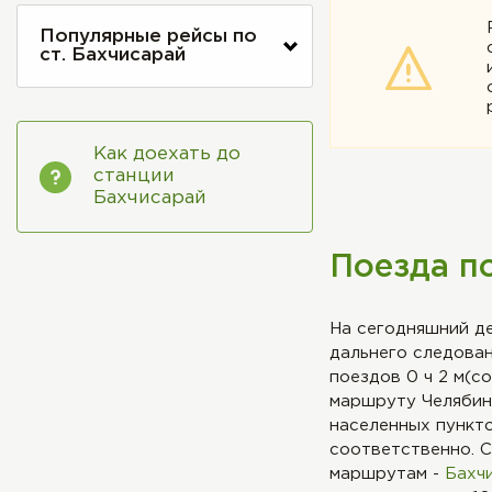
Популярные рейсы по
ст. Бахчисарай
Как доехать до
станции
Бахчисарай
Поезда п
На сегодняшний д
дальнего следован
поездов 0 ч 2 м(с
маршруту Челябинс
населенных пункт
соответственно. 
маршрутам -
Бахч