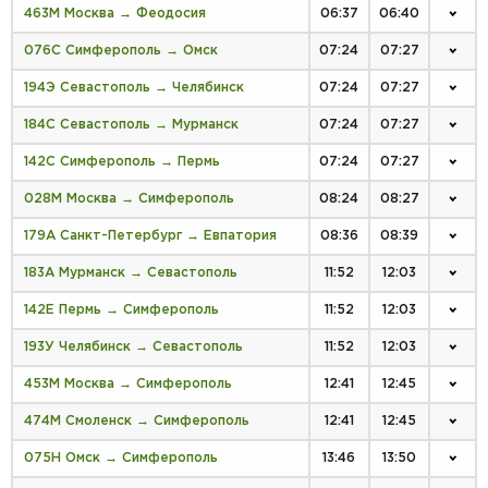
463М Москва → Феодосия
06:37
06:40
076С Симферополь → Омск
07:24
07:27
194Э Севастополь → Челябинск
07:24
07:27
184С Севастополь → Мурманск
07:24
07:27
142С Симферополь → Пермь
07:24
07:27
028М Москва → Симферополь
08:24
08:27
179А Санкт-Петербург → Евпатория
08:36
08:39
183А Мурманск → Севастополь
11:52
12:03
142Е Пермь → Симферополь
11:52
12:03
193У Челябинск → Севастополь
11:52
12:03
453М Москва → Симферополь
12:41
12:45
474М Смоленск → Симферополь
12:41
12:45
075Н Омск → Симферополь
13:46
13:50