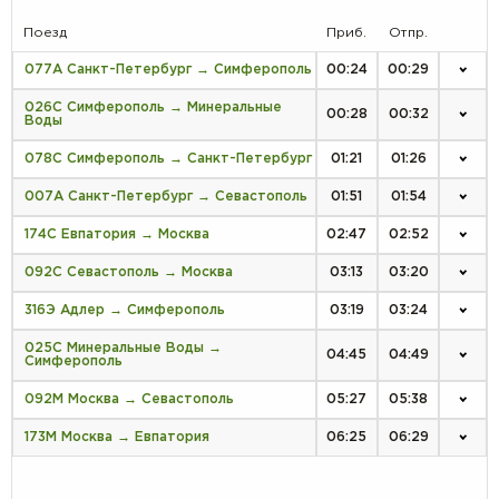
Поезд
Приб.
Отпр.
077А Санкт-Петербург → Симферополь
00:24
00:29
026С Симферополь → Минеральные
00:28
00:32
Воды
078С Симферополь → Санкт-Петербург
01:21
01:26
007А Санкт-Петербург → Севастополь
01:51
01:54
174С Евпатория → Москва
02:47
02:52
092С Севастополь → Москва
03:13
03:20
316Э Адлер → Симферополь
03:19
03:24
025С Минеральные Воды →
04:45
04:49
Симферополь
092М Москва → Севастополь
05:27
05:38
173М Москва → Евпатория
06:25
06:29