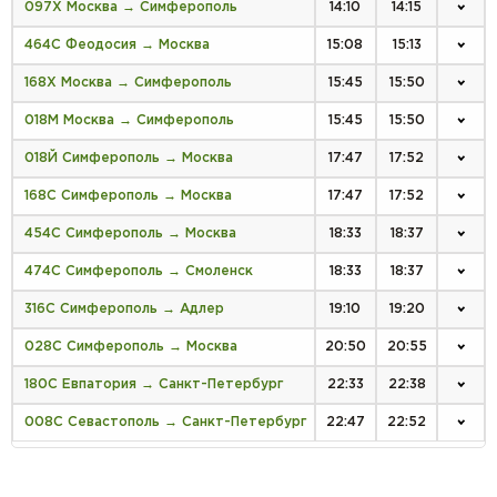
097Х Москва → Симферополь
14:10
14:15
464С Феодосия → Москва
15:08
15:13
168Х Москва → Симферополь
15:45
15:50
018М Москва → Симферополь
15:45
15:50
018Й Симферополь → Москва
17:47
17:52
168С Симферополь → Москва
17:47
17:52
454С Симферополь → Москва
18:33
18:37
474С Симферополь → Смоленск
18:33
18:37
316С Симферополь → Адлер
19:10
19:20
028С Симферополь → Москва
20:50
20:55
180С Евпатория → Санкт-Петербург
22:33
22:38
008С Севастополь → Санкт-Петербург
22:47
22:52