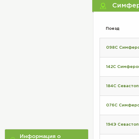
Симфер
Поезд
098С Симферо
142С Симферо
184С Севасто
076С Симферо
194Э Севастоп
Информация о