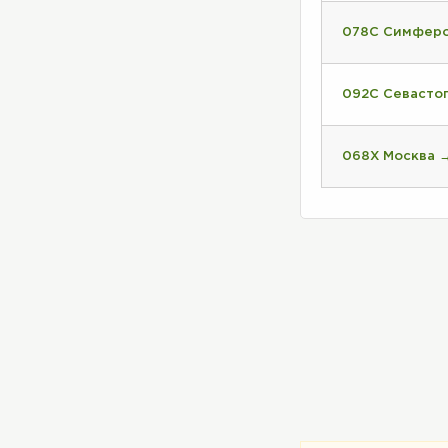
078С Симферо
092С Севасто
068Х Москва 