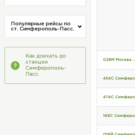
Популярные рейсы по
ст. Симферополь-Пасс.
Как доехать до
028М Москва 
станции
Симферополь-
Пасс.
454С Симферо
474С Симферо
168С Симферо
018Й Симферо