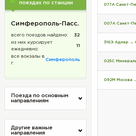
поездах по станции
077А Санкт-П
Симферополь-Пасс.
007А Санкт-П
всего поездов найдено:
32
из них курсирует
316Э Адлер →
11
ежедневно:
все вокзалы в
Симферополь
025С Минерал
г.
092М Москва 
Поезда по основным
направлениям
Другие важные
направления