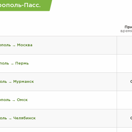
ополь-Пасс.
Пр
врем
поль → Москва
поль → Пермь
поль → Мурманск
поль → Омск
оль → Челябинск