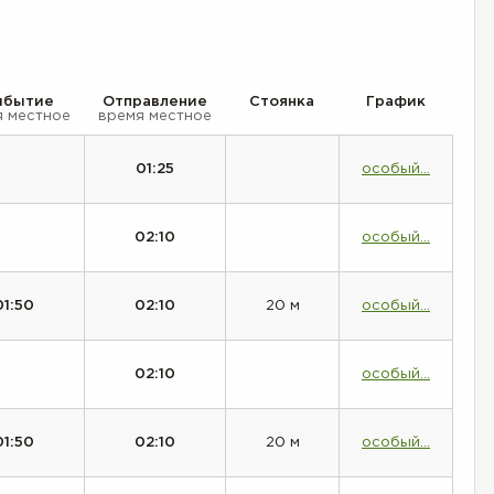
ибытие
Отправление
Стоянка
График
я местное
время местное
01:25
особый...
02:10
особый...
01:50
02:10
20 м
особый...
02:10
особый...
01:50
02:10
20 м
особый...