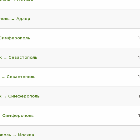
поль → Адлер
 Симферополь
к → Севастополь
 → Севастополь
к → Симферополь
→ Симферополь
поль → Москва