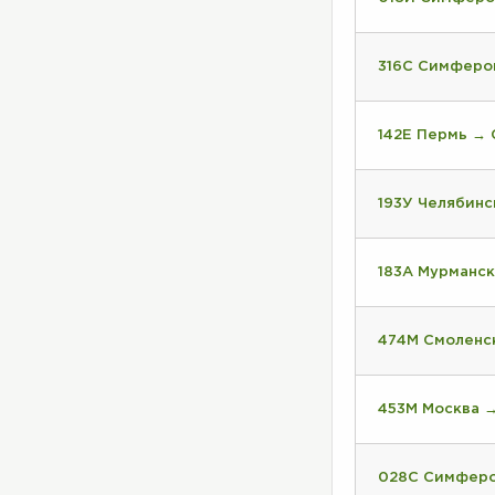
316С Симферо
142Е Пермь →
193У Челябинс
183А Мурманск
474М Смоленс
453М Москва 
028С Симферо