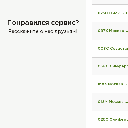
075Н Омск → 
Понравился сервис?
Расскажите о нас друзьям!
097Х Москва 
008С Севасто
068С Симферо
168Х Москва 
018М Москва 
026С Симферо