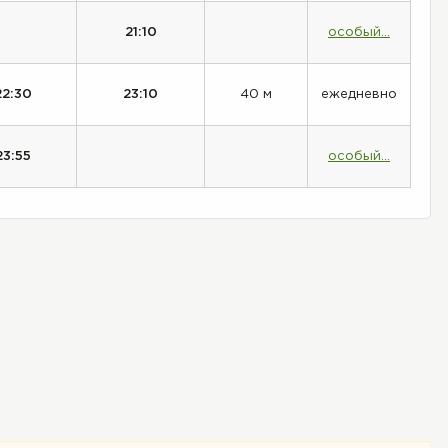
21:10
особый...
22:30
23:10
40 м
ежедневно
23:55
особый...